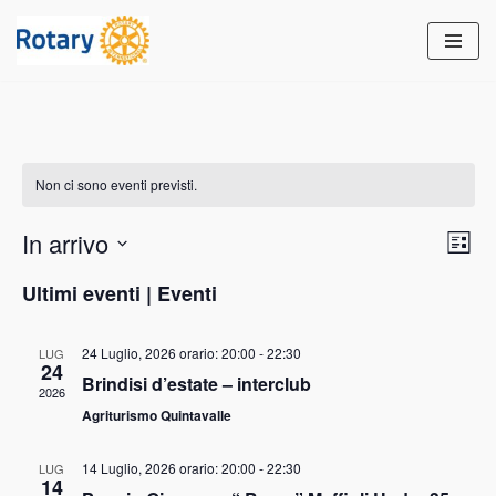
Vai
al
contenuto
Non ci sono eventi previsti.
Viste
Eve
In arrivo
Lista
Vist
Navi
Seleziona
Nav
Ultimi eventi | Eventi
la
data.
24 Luglio, 2026 orario: 20:00
-
22:30
LUG
24
Brindisi d’estate – interclub
2026
Agriturismo Quintavalle
14 Luglio, 2026 orario: 20:00
-
22:30
LUG
14