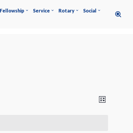
Fellowship
Service
Rotary
Social
Viste
Evento
Lista
Viste
Navigazion
Navi