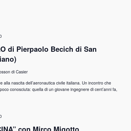
0
 di Pierpaolo Becich di San
iano)
osson di Casier
 alla nascita dell’aeronautica civile italiana. Un incontro che
poco conosciuta: quella di un giovane ingegnere di cent’anni fa,
0
INA” con Mirco Migotto