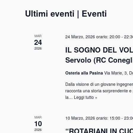
Ultimi eventi | Eventi
MAR
24 Marzo, 2026 orario: 20:00
-
22:3
24
IL SOGNO DEL VOLO
2026
Servolo (RC Conegl
Osteria alla Pasina
Via Marie, 3, D
Dalla visione di un giovane ingegnere
racconta una storia sorprendente e 
la…
Leggi tutto »
MAR
10 Marzo, 2026 orario: 15:00
-
23:0
10
“ROTARIANI IN CUC
2026