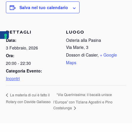
Salva nel tuo calendario
DETTAGLI
LUOGO
Data:
Osteria alla Pasina
Via Marie, 3
3 Febbraio, 2026
Dosson di Casier
,
+ Google
Ora:
Maps
20:00 - 22:30
Categoria Evento:
Incontri
“Via Querinissima: il bacalà unisce
La materia di cui è fatto il
Rotary con Davide Gallasso
l’Europa” con Tiziana Agostini e Pino
Costalunga
Neve
| Powered by
WordPress